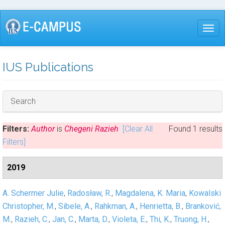
Skip
to
Togg
main
content
IUS Publications
Hide
Search
Filters:
Author
is
Chegeni Razieh
[Clear All
Found 1 results
Filters]
2019
A. Schermer Julie
,
Radosław, R.
,
Magdalena, K. Maria
,
Kowalski
Christopher, M.
,
Sibele, A.
,
Rahkman, A.
,
Henrietta, B.
,
Branković,
M.
,
Razieh, C.
,
Jan, C.
,
Marta, D.
,
Violeta, E.
,
Thi, K.
,
Truong, H.
,