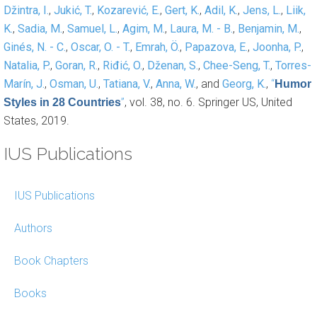
Džintra, I.
,
Jukić, T.
,
Kozarević, E.
,
Gert, K.
,
Adil, K.
,
Jens, L.
,
Liik,
K.
,
Sadia, M.
,
Samuel, L.
,
Agim, M.
,
Laura, M. - B.
,
Benjamin, M.
,
Ginés, N. - C.
,
Oscar, O. - T.
,
Emrah, Ö.
,
Papazova, E.
,
Joonha, P.
,
Natalia, P.
,
Goran, R.
,
Riđić, O.
,
Dženan, S.
,
Chee-Seng, T.
,
Torres-
Marín, J.
,
Osman, U.
,
Tatiana, V.
,
Anna, W.
, and
Georg, K.
,
“
Humor
”
, vol. 38, no. 6. Springer US, United
Styles in 28 Countries
States, 2019.
IUS Publications
IUS Publications
Authors
Book Chapters
Books