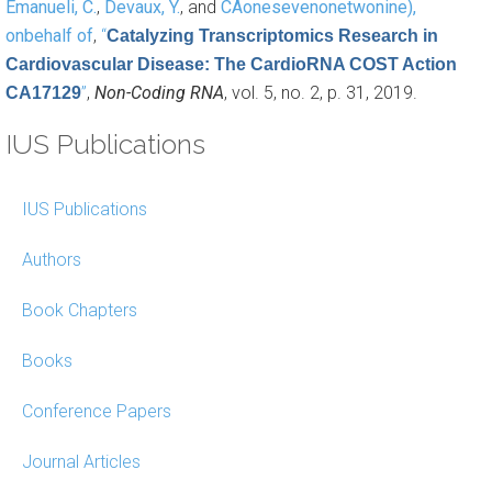
Emanueli, C.
,
Devaux, Y.
, and
CAonesevenonetwonine),
onbehalf of
,
“
Catalyzing Transcriptomics Research in
Cardiovascular Disease: The CardioRNA COST Action
”
,
Non-Coding RNA
, vol. 5, no. 2, p. 31, 2019.
CA17129
IUS Publications
IUS Publications
Authors
Book Chapters
Books
Conference Papers
Journal Articles