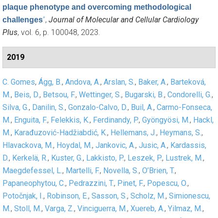
plaque phenotype and overcoming methodological
”
,
Journal of Molecular and Cellular Cardiology
challenges
Plus
, vol. 6, p. 100048, 2023.
2019
C. Gomes
,
Ágg, B.
,
Andova, A.
,
Arslan, S.
,
Baker, A.
,
Barteková,
M.
,
Beis, D.
,
Betsou, F.
,
Wettinger, S.
,
Bugarski, B.
,
Condorelli, G.
,
Silva, G.
,
Danilin, S.
,
Gonzalo-Calvo, D.
,
Buil, A.
,
Carmo-Fonseca,
M.
,
Enguita, F.
,
Felekkis, K.
,
Ferdinandy, P.
,
Gyöngyösi, M.
,
Hackl,
M.
,
Karađuzović-Hadžiabdić, K.
,
Hellemans, J.
,
Heymans, S.
,
Hlavackova, M.
,
Hoydal, M.
,
Jankovic, A.
,
Jusic, A.
,
Kardassis,
D.
,
Kerkelä, R.
,
Kuster, G.
,
Lakkisto, P.
,
Leszek, P.
,
Lustrek, M.
,
Maegdefessel, L.
,
Martelli, F.
,
Novella, S.
,
O’Brien, T.
,
Papaneophytou, C.
,
Pedrazzini, T.
,
Pinet, F.
,
Popescu, O.
,
Potočnjak, I.
,
Robinson, E.
,
Sasson, S.
,
Scholz, M.
,
Simionescu,
M.
,
Stoll, M.
,
Varga, Z.
,
Vinciguerra, M.
,
Xuereb, A.
,
Yilmaz, M.
,