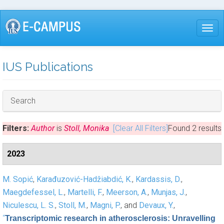
Skip
to
Togg
main
content
IUS Publications
Hide
Search
Filters:
Author
is
Stoll, Monika
[Clear All Filters]
Found 2 results
2023
M. Sopić
,
Karađuzović-Hadžiabdić, K.
,
Kardassis, D.
,
Maegdefessel, L.
,
Martelli, F.
,
Meerson, A.
,
Munjas, J.
,
Niculescu, L. S.
,
Stoll, M.
,
Magni, P.
, and
Devaux, Y.
,
“
Transcriptomic research in atherosclerosis: Unravelling